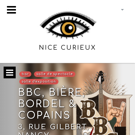
NICE CURIEUX
bar
salle de spectacle
salle d'exposition
BBC, BIÈRE,
BORDEL &
COPAINS
3, RUE GILBERT,