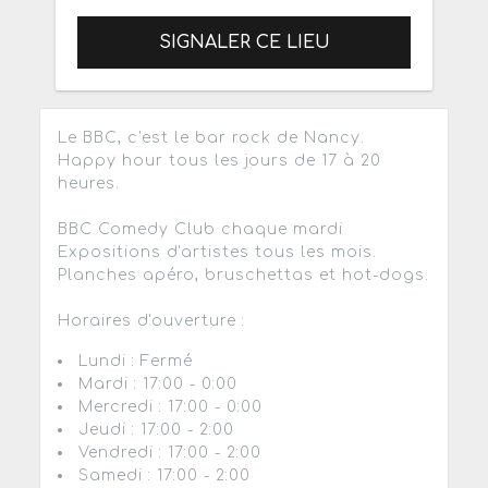
SIGNALER CE LIEU
Le BBC, c'est le bar rock de Nancy.
Happy hour tous les jours de 17 à 20
heures.
BBC Comedy Club chaque mardi
Expositions d'artistes tous les mois.
Planches apéro, bruschettas et hot-dogs.
Horaires d'ouverture :
Lundi : Fermé
Mardi : 17:00 - 0:00
Mercredi : 17:00 - 0:00
Jeudi : 17:00 - 2:00
Vendredi : 17:00 - 2:00
Samedi : 17:00 - 2:00