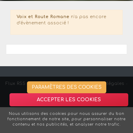
Voix et Route Romane
n'a pas encore
d'évènement associé !
Flux RSS
-
Gestion des cookies -
Mentions légales
-
PARAMÈTRES DES COOKIES
Association Strasbourg Curieux
ACCEPTER LES COOKIES
Nous utilisons des cookies pour nous assurer du bon
fonctionnement de notre site, pour personnaliser notre
contenu et nos publicités, et analyser notre trafic.