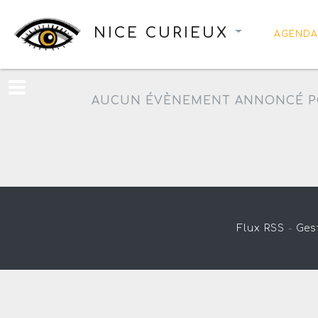
NICE CURIEUX
AGENDA
AUCUN ÉVÈNEMENT ANNONCÉ P
Flux RSS
-
Ges