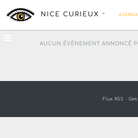
NICE CURIEUX
AGENDA
AUCUN ÉVÈNEMENT ANNONCÉ P
Flux RSS
-
Ges