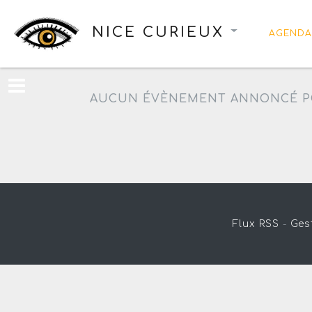
NICE CURIEUX
AGENDA
AUCUN ÉVÈNEMENT ANNONCÉ P
Flux RSS
-
Ges